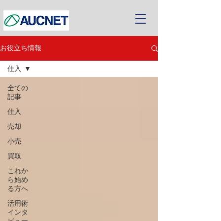
お役立ち情報
仕入
全ての
記事
仕入
売却
小売
買取
これか
ら始め
る方へ
活用術
インタ