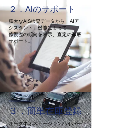
​２．AIのサポート
膨大なAIS検査データから「AIア
シスタント」機能によって
修復歴の傾向を表示、査定の徹底
サポート。
​３．簡単在庫登録
オークネオステーションハイパー