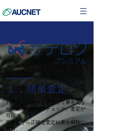
​１．簡単査定
お手元のスマホを活用して車を見な
がら装備や状態のチェック、査定が
可能。
​簡単ながら正確な査定結果を瞬時に
共有。