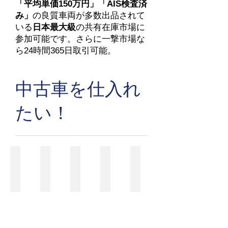
「平均単価150万円」「AIS検査済
み」
の良質車両が多数出品されて
いる
日本最大級
の共有在庫市場に
参加可能です。​さらに一撃市場な
ら24時間365日取引可能。
​中古車を仕入れ
たい！
自身でPOS応札
車両見逃し防止策
やりとりが一つに
共有在庫は同じ？
複数人利用方法
セ
セ
複
オ
車
リ
リ
数
ー
両
に
時
会
ク
を
参
刻
場
ネ
検
加
が
で
ッ
索
し
早
オ
ト
し
て
ま
ー
の
て
自
っ
ク
共
い
身
て
シ
有
た