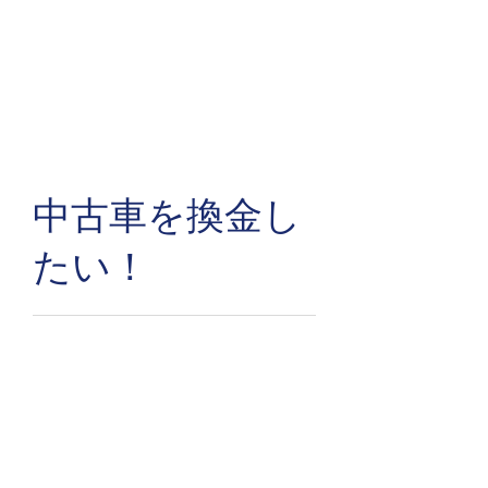
で
目
ョ
在
の
POS
的
ン
庫
に
し
の
落
市
他
た
車
札
場
の
い。
両
し
が
人
し
の
た
伸
が
か
セ
と
び
ロ
し、
リ
き
て
グ
欲
が
に
い
イ
し
終
支
る
ン
い
わ
払
理
し
車
っ
い
由
て
​中古車を換金し
が
た
や
と
し
複
等
書
は
ま
数
の
類
い
たい！
会
見
を
消
場
逃
仕
え
に
し
分
て
あ
防
け
し
る…
止！
る
ま
ど
の
っ
陸送後の小売商談
小売問合に検査活用
車両の保管をVUCに
共有在庫を連携！
商談はWEBで！
う
大
た
し
変
を
車
小
オ
複
接
ま
で
解
両
売
ー
数
客
す
は
決。
を
問
ク
サ
中
か。
な
オ
い
ネ
イ
に
い
ー
合
ッ
ト
商
で
ク
わ
ト
に
談
し
シ
せ
ヤ
中
の