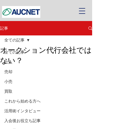
記事
全ての記事
オークション代行会社では
全ての記事
ない？
仕入
売却
小売
買取
これから始める方へ
活用術インタビュー
入会後お役立ち記事