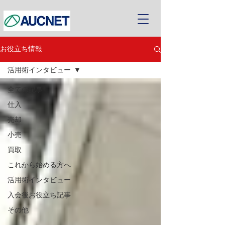
お役立ち情報
活用術インタビュー
全ての記事
仕入
売却
小売
買取
これから始める方へ
活用術インタビュー
入会後お役立ち記事
その他