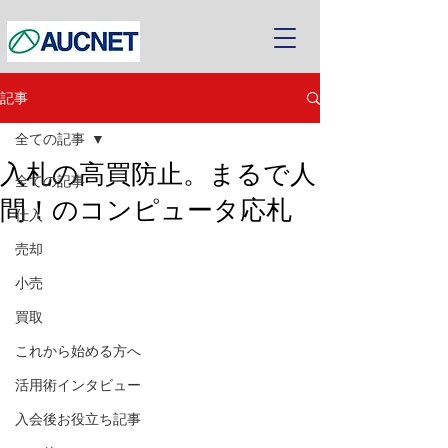
記事
全ての記事
入札の高買防止。まるで人
全ての記事
間！のコンピュータ応札
仕入
売却
小売
買取
これから始める方へ
活用術インタビュー
入会後お役立ち記事