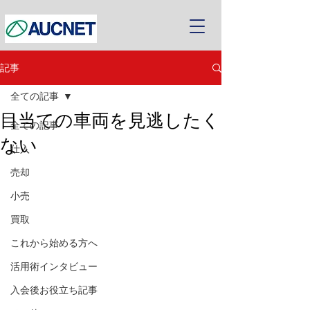
記事
全ての記事
目当ての車両を見逃したく
全ての記事
ない
仕入
売却
小売
買取
これから始める方へ
活用術インタビュー
入会後お役立ち記事