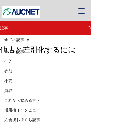
記事
全ての記事
他店と差別化するには
全ての記事
仕入
売却
小売
買取
これから始める方へ
活用術インタビュー
入会後お役立ち記事