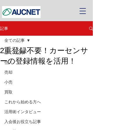
記事
全ての記事
2重登録不要！カーセンサ
全ての記事
ーの登録情報を活用！
仕入
売却
小売
買取
これから始める方へ
活用術インタビュー
入会後お役立ち記事