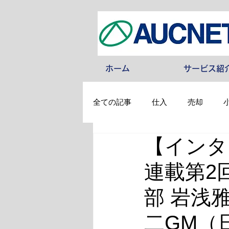
ホーム
サービス紹
全ての記事
仕入
売却
【インタ
その他
連載第2
部 岩浅
二GM（