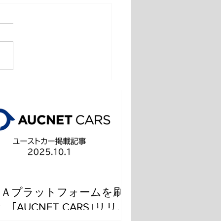
ンタビュー】創業40周年
えて 連載第4回 有村
専務執行役員 AIS 福田
社長
ＡＡプラットフォームを刷
 ｢AUCNET CARS｣リリー