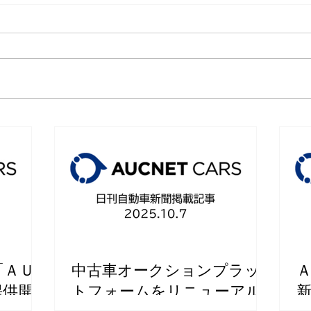
ＡＡプラットフォームを刷
【イ
新 ｢AUCNET CARS｣リリー
を迎
ス
祐二
博介
「ＡＵ
中古車オークションプラッ
提供開
トフォームをリニューアル
新