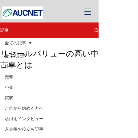
記事
全ての記事
リセールバリューの高い中
全ての記事
古車とは
仕入
売却
小売
買取
これから始める方へ
活用術インタビュー
入会後お役立ち記事