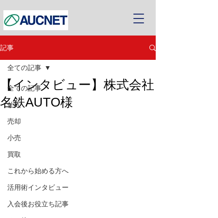
記事
全ての記事
【インタビュー】株式会社
全ての記事
名鉄AUTO様
仕入
売却
小売
買取
これから始める方へ
活用術インタビュー
入会後お役立ち記事