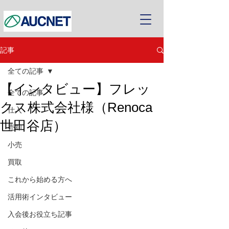
記事
全ての記事
【インタビュー】フレッ
全ての記事
クス株式会社様（Renoca
仕入
世田谷店）
売却
小売
買取
これから始める方へ
活用術インタビュー
入会後お役立ち記事