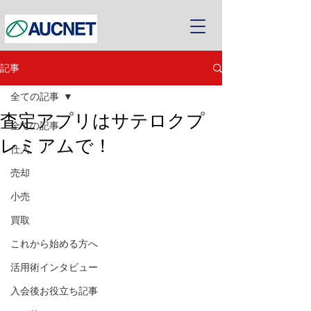
記事
全ての記事
査定アプリはサテロクプ
全ての記事
レミアムで！
仕入
売却
小売
買取
これから始める方へ
活用術インタビュー
入会後お役立ち記事